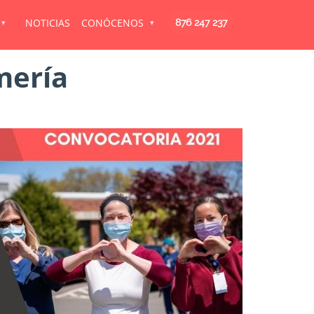
NOTICIAS
CONÓCENOS
876 247 237
mería