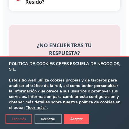
Resido?
¿NO ENCUENTRAS TU
RESPUESTA?
POLITICA DE COOKIES CEFES ESCUELA DE NEGOCIOS,
Rellena el formulario y resolveremos
S.L.
todas tus dudas personalizadamente
Este sitio web utiliza cookies propias y de terceros para
analizar el tráfico de la red, así como poder personalizar
la información que ofrece a sus usuarios o promover sus
Contactar con
servicios. Información para cambiar esta configuración y
Asesores
obtener más detalles sobre nuestra política de cookies en
el botón
"leer más"
.
Leer más
Rechazar
Aceptar