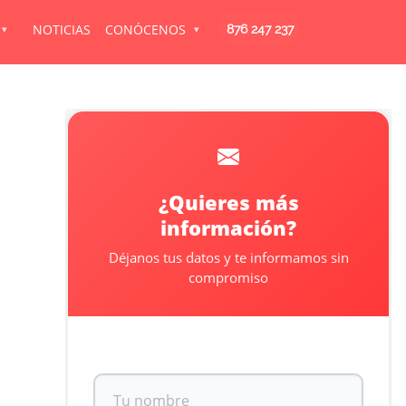
NOTICIAS
CONÓCENOS
876 247 237
Info
Llamar
¿Quieres más
información?
Déjanos tus datos y te informamos sin
compromiso