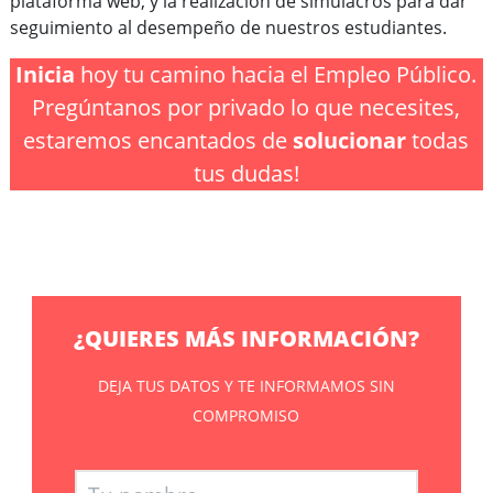
plataforma web, y la realización de simulacros para dar
seguimiento al desempeño de nuestros estudiantes.
Inicia
hoy tu camino hacia el Empleo Público.
Pregúntanos por privado lo que necesites,
estaremos encantados de
solucionar
todas
tus dudas!
¿QUIERES MÁS INFORMACIÓN?
DEJA TUS DATOS Y TE INFORMAMOS SIN
COMPROMISO