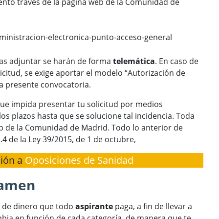
ento través de la página web de la Comunidad de
inistracion-electronica-punto-acceso-general
s adjuntar se harán de forma
telemática
. En caso de
icitud, se exige aportar el modelo “Autorización de
la presente convocatoria.
 que impida presentar tu solicitud por medios
os plazos hasta que se solucione tal incidencia. Toda
eb de la Comunidad de Madrid. Todo lo anterior de
.4 de la Ley 39/2015, de 1 de octubre,
ción a
Oposiciones de Sanidad
xamen
 de dinero que todo
aspirante
paga, a fin de llevar a
bia en función de cada categoría, de manera que te