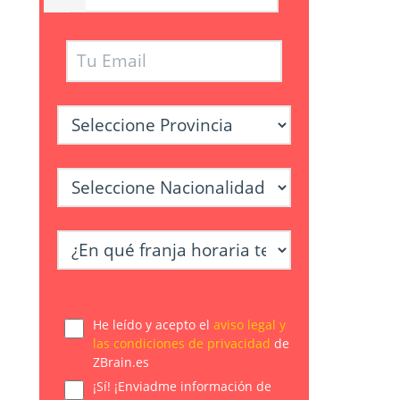
He leído y acepto el
aviso legal y
las condiciones de privacidad
de
ZBrain.es
¡Sí! ¡Enviadme información de