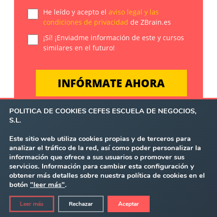
He leído y acepto el
aviso legal y las
condiciones de privacidad
de ZBrain.es
¡Sí! ¡Enviadme información de este y cursos
similares en el futuro!
POLITICA DE COOKIES CEFES ESCUELA DE NEGOCIOS,
S.L.
Este sitio web utiliza cookies propias y de terceros para
analizar el tráfico de la red, así como poder personalizar la
información que ofrece a sus usuarios o promover sus
servicios. Información para cambiar esta configuración y
obtener más detalles sobre nuestra política de cookies en el
AVISO LEGAL
POLÍTICA DE PRIVACIDAD
botón
"leer más"
.
POLÍTICA DE COOKIES
O LLÁMANOS AL
QUIERO + INFO
Leer más
Rechazar
Aceptar
876 247 237
SOLICITA INFORMACIÓN
x